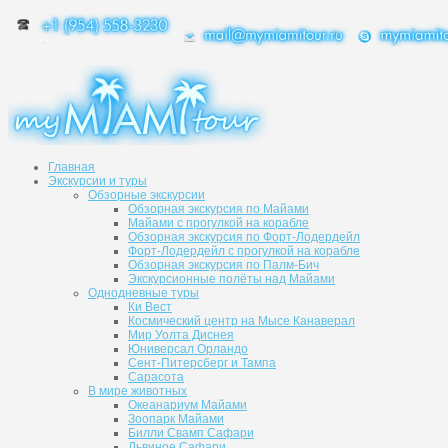
Главная
Экскурсии и туры
Обзорные экскурсии
Обзорная экскурсия по Майами
Майами с прогулкой на корабле
Обзорная экскурсия по Форт-Лодердейл
Форт-Лодердейл с прогулкой на корабле
Обзорная экскурсия по Палм-Бич
Экскурсионные полёты над Майами
Однодневные туры
Ки Вест
Космический центр на Мысе Канаверал
Мир Уолта Диснея
Юниверсал Орландо
Сент-Питерсберг и Тампа
Сарасота
В мире животных
Океанариум Майами
Зоопарк Майами
Билли Свамп Сафари
Львиное Сафари