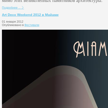
мимо этих великолепных памятников архитектуры.
Подробнее ...
Art Deco Weekend 2012 в Майами
01 января 2012
Опубликовано в
Фестивали