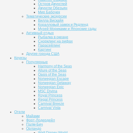
Остров Джунглей
Джунгли Обезьян
Мир Бабочек
Тематические экскурсии
Вилла Вискайя
Коралловый замок и Редленд
Музей Мориками и Японские сады
Активный отдых
Рыбалка в океане
Снорклинг на рифах
Парасейлинг
Картинг
Другие города США
Круизы
Популярные
Harmony of the Seas
Allure of the Seas
Oasis of the Seas
Norwegian Escape
Norwegian Getaway
Norwegian Epic
MSC Divina
Royal Princess
Regal Princess
Carnival Breeze
Carnival Vista
Отели
Майами
Форт-Лодердейл
Палм-Бич
Орландо
Walt Disney World