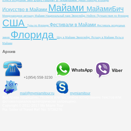
Бэнкси
Воздушные змеи
Дикая природа Флориды
Майами
МайамиБич
Искусство в Майами
Международное автошоу Майами
Национальный парк Эверглейдс
Нейплс
Путешествия по Флориде
США
Фестивали в Майами
Туры по Флориде
Фестиваль воздушных
Флорида
змеев
Шоу в Майами
Эверглейдс
Яхтшоу в Майами
Яхты в
Майами
Архив
+1(954) 558-3230
mail@mymiamitour.ru
mymiamitour
Все права защищены. Полное или частичное копирование текстов или
фотоматериалов категорически запрещено.
Copyright © 2011-2017 My Miami Tour
Fla. Seller of Travel Ref. No. ST38276