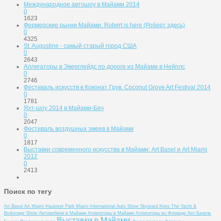
Международное автошоу в Майами 2014
0
1623
Фермерские рынки Майами: Robert is here (Роберт здесь)
0
4325
St. Augustine - самый старый город США
0
2643
Аллигаторы в Эверглейдс по дороге из Майами в Нейплс
0
2746
Фестиваль искусств в Коконат Грув. Coconut Grove Art Festival 2014
0
1781
Яхт-шоу 2014 в Майами-Бич
0
2047
Фестиваль воздушных змеев в Майами
0
1817
Выставки современного искусства в Майами: Art Basel и Art Miami
2012
0
2413
Поиск по тегу
Art Basel
Art Miami
Haulover Park
Miami International Auto Show
Skyward Kites
The Yacht &
Brokerage Show
Автомобили в Майами
Аллигаторы в Майами
Аллигаторы во Флориде
Арт Базель
Выставки в Майами